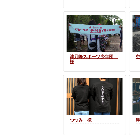
津乃峰スポーツ少年団
様
つつみ 様