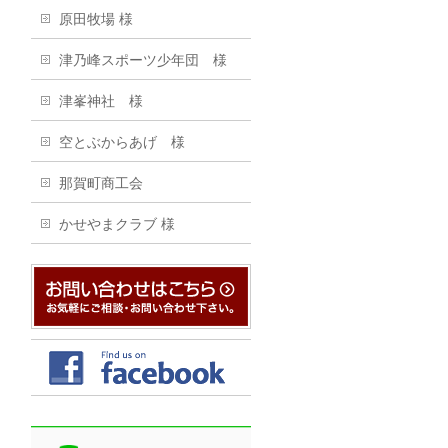
原田牧場 様
津乃峰スポーツ少年団 様
津峯神社 様
空とぶからあげ 様
那賀町商工会
かせやまクラブ 様