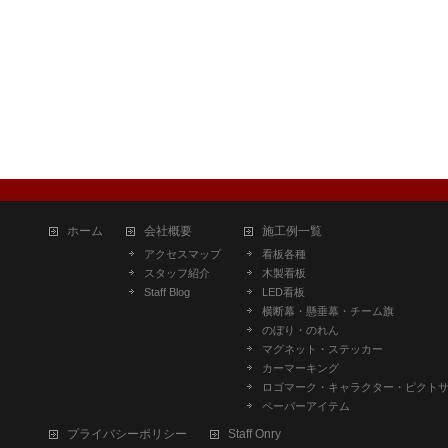
ホーム
会社概要
施工例一覧
アクセスマップ
看板各種
スタッフ紹介
木製看板
Staff Blog
LED看板
横断幕・懸垂幕・チーム旗
のぼり・のれん
マグネット・ステッカー
カーマーキング
ロゴマーク・キャラクター・ピクト
ペーパーアイテム
プライバシーポリシー
Staff Onry