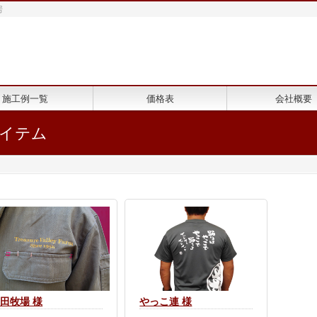
房
施工例一覧
価格表
会社概要
イテム
田牧場 様
やっこ連 様