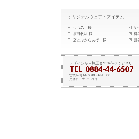
オリジナルウェア・アイテム
つつみ 様
や
原田牧場 様
津
空とぶからあげ 様
那
デザインから施工までお任せください
TEL 0884-44-6507
営業時間 AM 9:00〜PM 6:00
定休日 土･日･祝日