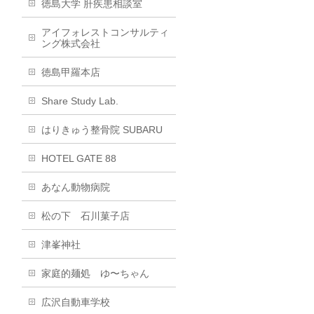
徳島大学 肝疾患相談室
アイフォレストコンサルティ
ング株式会社
徳島甲羅本店
Share Study Lab.
はりきゅう整骨院 SUBARU
HOTEL GATE 88
あなん動物病院
松の下 石川菓子店
津峯神社
家庭的麺処 ゆ〜ちゃん
広沢自動車学校