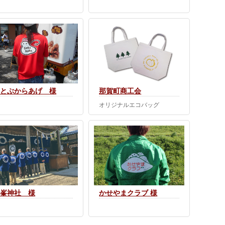
空とぶからあげ 様
那賀町商工会
オリジナルエコバッグ
津峯神社 様
かせやまクラブ 様