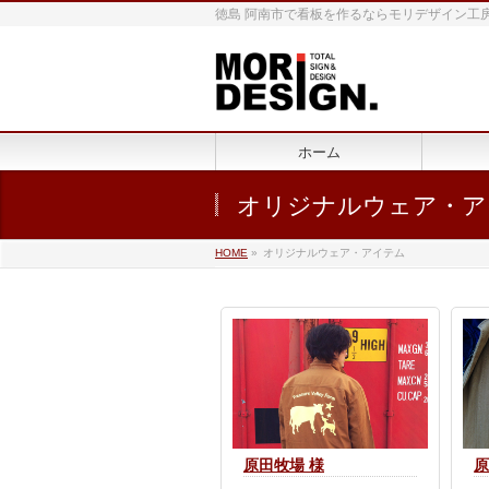
徳島 阿南市で看板を作るならモリデザイン工
ホーム
オリジナルウェア・ア
HOME
»
オリジナルウェア・アイテム
原田牧場 様
原