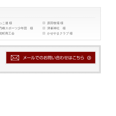
っこ連 様
原田牧場 様
乃峰スポーツ少年団 様
津峯神社 様
賀町商工会
かせやまクラブ 様