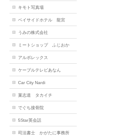
キモト写真場
ベイサイドホテル 龍宮
うみの株式会社
ミートショップ ふじおか
アルボレックス
ケーブルテレビあなん
Car City Nardi
菓志道 タカイチ
でぐち接骨院
5Star英会話
司法書士 かがたに事務所