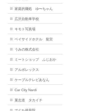
家庭的麺処 ゆ〜ちゃん
広沢自動車学校
キモト写真場
ベイサイドホテル 龍宮
うみの株式会社
ミートショップ ふじおか
アルボレックス
ケーブルテレビあなん
Car City Nardi
菓志道 タカイチ
でぐち接骨院