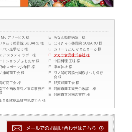
・Mケアサービス 様
あなん動物病院 様
りきゅう整骨院 SUBARU 様
はりきゅう整骨院 SUBARU 様
ーバン進学ゼミ 様
カリーうどん かまたまーる 様
ェア スタディ ラボ 様
タカラ食品株式会社 様
ートショップ ふじおか 様
中国料理 王味 様
乃峰スポーツ少年団 様
津峯神社 様
ノ浦町商工会 様
羽ノ浦町岩脇公園桜まつり保存
会 様
賀町商工会 様
那賀町商工会 様
南市企画政策課／東京事務所
阿南市商工観光労政課 様
様
阿南市立阿南図書館 様
上自衛隊徳島駐屯地協力会 様