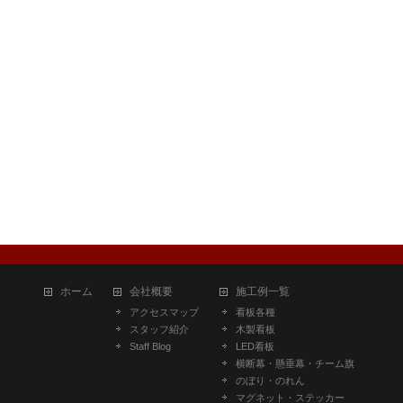
ホーム
会社概要
施工例一覧
アクセスマップ
看板各種
スタッフ紹介
木製看板
Staff Blog
LED看板
横断幕・懸垂幕・チーム旗
のぼり・のれん
マグネット・ステッカー