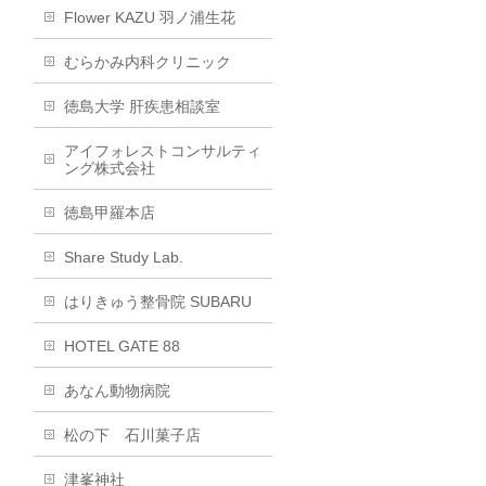
Flower KAZU 羽ノ浦生花
むらかみ内科クリニック
徳島大学 肝疾患相談室
アイフォレストコンサルティ
ング株式会社
徳島甲羅本店
Share Study Lab.
はりきゅう整骨院 SUBARU
HOTEL GATE 88
あなん動物病院
松の下 石川菓子店
津峯神社