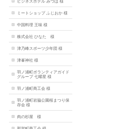
ビジネスホテル みづほ 様
ミートショップ ふじおか 様
中国料理 王味 様
株式会社 ひなた 様
津乃峰スポーツ少年団 様
津峯神社 様
羽ノ浦町ボランティアガイド
グループ 七曜星 様
羽ノ浦町商工会 様
羽ノ浦町岩脇公園桜まつり保
存会 様
肉の杉屋 様
那賀町商工会 様