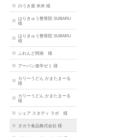
のうき屋 米米 様
はりきゅう整骨院 SUBARU
様
はりきゅう整骨院 SUBARU
様
ふれんど阿南 様
アーバン進学ゼミ 様
カリーうどん かまたまーる
様
カリーうどん かまたまーる
様
シェア スタディ ラボ 様
タカラ食品株式会社 様