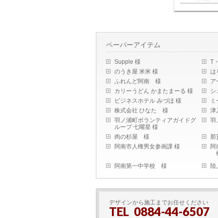
ペーパーアイテム
Supple 様
T
のうき屋 米米 様
は
ふれんど阿南 様
ア
カリーうどん かまたまーる 様
シ
ビジネスホテル みづほ 様
ミ
株式会社 ひなた 様
津
羽ノ浦町ボランティアガイドグ
羽
ループ 七曜星 様
肉の杉屋 様
那
阿南市人権男女参画課 様
阿
阿南第一中学校 様
陸
デザインから施工までお任せください
TEL 0884-44-6507