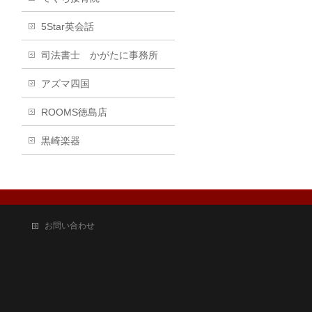
5Star英会話
司法書士 かがたに事務所
アズマ四国
ROOMS徳島店
黒崎楽器
お問い合わせ