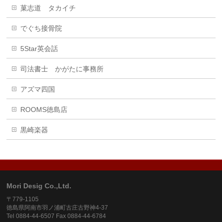
菓志道 タカイチ
でぐち接骨院
5Star英会話
司法書士 かがたに事務所
アズマ四国
ROOMS徳島店
黒崎楽器
Mori Desig Co.,Ltd.
〒779-1105
徳島県阿南市羽ノ浦町古庄古野神4-37
Tel 0884-44-6507 Fax 0884-44-6784