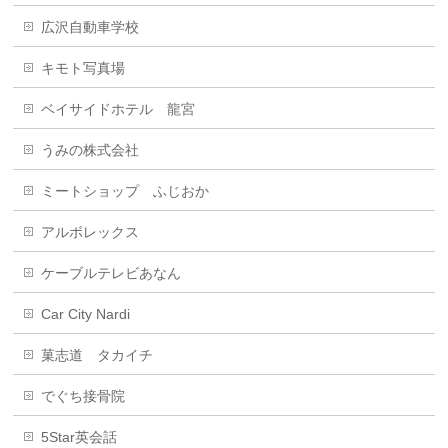
広沢自動車学校
キモト写真場
ベイサイドホテル 龍宮
うみの株式会社
ミートショップ ふじおか
アルボレックス
ケーブルテレビあなん
Car City Nardi
菓志道 タカイチ
でぐち接骨院
5Star英会話