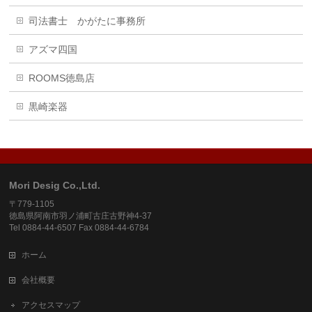
司法書士 かがたに事務所
アズマ四国
ROOMS徳島店
黒崎楽器
Mori Desig Co.,Ltd.
〒779-1105
徳島県阿南市羽ノ浦町古庄古野神4-37
Tel 0884-44-6507 Fax 0884-44-6784
ホーム
会社概要
アクセスマップ