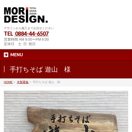
デザインから施工までお任せください
TEL
0884-44-6507
営業時間 AM 9:00〜PM 6:00
定休日 土･日･祝日
MENU
手打ちそば 遊山 様
HOME
»
木製看板
»
手打ちそば 遊山 様