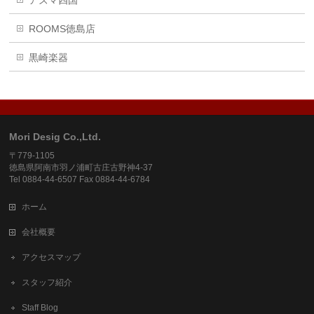
アズマ四国
ROOMS徳島店
黒崎楽器
Mori Desig Co.,Ltd.
〒779-1105
徳島県阿南市羽ノ浦町古庄古野神4-37
Tel 0884-44-6507 Fax 0884-44-6784
ホーム
会社概要
アクセスマップ
スタッフ紹介
Staff Blog