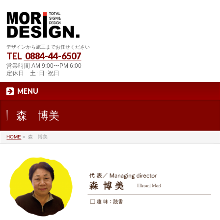
デザインから施工までお任せください
TEL
0884-44-6507
営業時間 AM 9:00〜PM 6:00
定休日 土･日･祝日
MENU
森 博美
HOME
»
森 博美