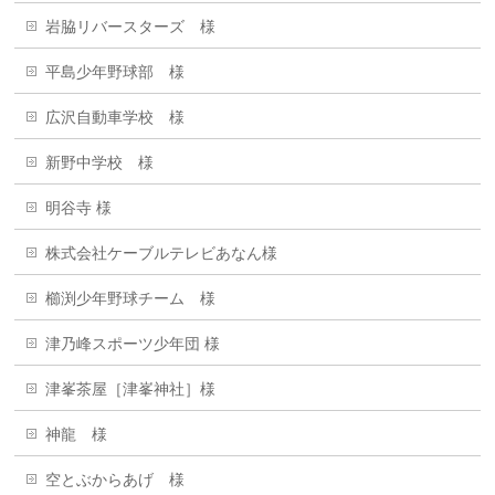
岩脇リバースターズ 様
平島少年野球部 様
広沢自動車学校 様
新野中学校 様
明谷寺 様
株式会社ケーブルテレビあなん様
櫛渕少年野球チーム 様
津乃峰スポーツ少年団 様
津峯茶屋［津峯神社］様
神龍 様
空とぶからあげ 様