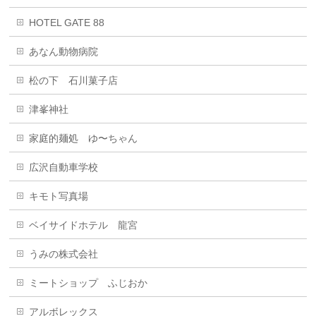
HOTEL GATE 88
あなん動物病院
松の下 石川菓子店
津峯神社
家庭的麺処 ゆ〜ちゃん
広沢自動車学校
キモト写真場
ベイサイドホテル 龍宮
うみの株式会社
ミートショップ ふじおか
アルボレックス