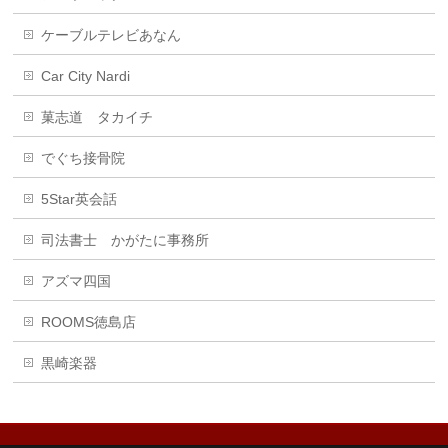
ケーブルテレビあなん
Car City Nardi
菓志道 タカイチ
でぐち接骨院
5Star英会話
司法書士 かがたに事務所
アズマ四国
ROOMS徳島店
黒崎楽器