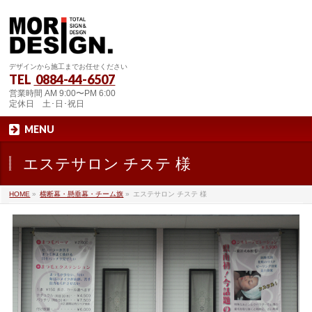
デザインから施工までお任せください
TEL
0884-44-6507
営業時間 AM 9:00〜PM 6:00
定休日 土･日･祝日
MENU
エステサロン チステ 様
HOME
»
横断幕・懸垂幕・チーム旗
»
エステサロン チステ 様