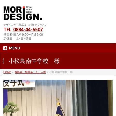
デザインから施工までお任せください
TEL
0884-44-6507
営業時間 AM 9:00〜PM 6:00
定休日 土･日･祝日
MENU
小松島南中学校 樣
HOME
»
横断幕・懸垂幕・チーム旗
»
小松島南中学校 樣