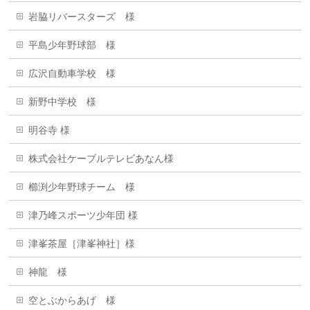
岩脇リバースターズ 様
平島少年野球部 様
広沢自動車学校 様
新野中学校 様
明谷寺 様
株式会社ケーブルテレビあなん様
櫛渕少年野球チーム 様
津乃峰スポーツ少年団 様
津峯茶屋［津峯神社］様
神龍 様
空とぶからあげ 様