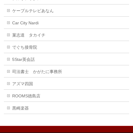
ケーブルテレビあなん
Car City Nardi
菓志道 タカイチ
でぐち接骨院
5Star英会話
司法書士 かがたに事務所
アズマ四国
ROOMS徳島店
黒崎楽器