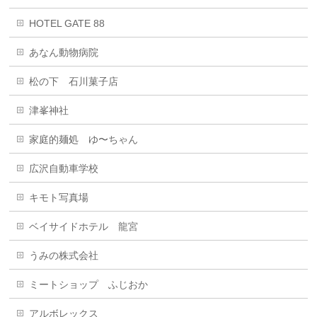
HOTEL GATE 88
あなん動物病院
松の下 石川菓子店
津峯神社
家庭的麺処 ゆ〜ちゃん
広沢自動車学校
キモト写真場
ベイサイドホテル 龍宮
うみの株式会社
ミートショップ ふじおか
アルボレックス