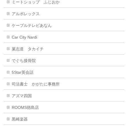
ミートショップ ふじおか
アルボレックス
ケーブルテレビあなん
Car City Nardi
菓志道 タカイチ
でぐち接骨院
5Star英会話
司法書士 かがたに事務所
アズマ四国
ROOMS徳島店
黒崎楽器