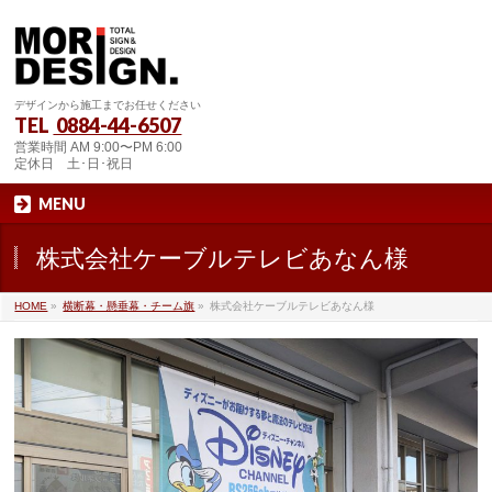
デザインから施工までお任せください
TEL
0884-44-6507
営業時間 AM 9:00〜PM 6:00
定休日 土･日･祝日
MENU
株式会社ケーブルテレビあなん様
HOME
»
横断幕・懸垂幕・チーム旗
»
株式会社ケーブルテレビあなん様