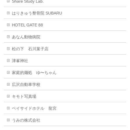
Share Study Lab.
はりきゅう整骨院 SUBARU
HOTEL GATE 88
あなん動物病院
松の下 石川菓子店
津峯神社
家庭的麺処 ゆ〜ちゃん
広沢自動車学校
キモト写真場
ベイサイドホテル 龍宮
うみの株式会社