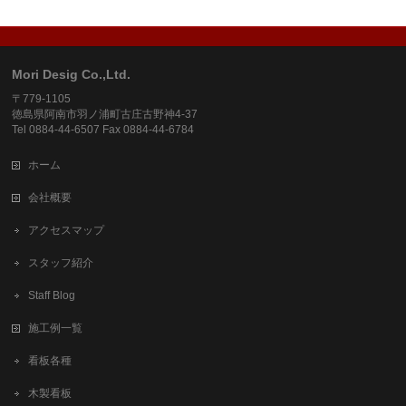
Mori Desig Co.,Ltd.
〒779-1105
徳島県阿南市羽ノ浦町古庄古野神4-37
Tel 0884-44-6507 Fax 0884-44-6784
ホーム
会社概要
アクセスマップ
スタッフ紹介
Staff Blog
施工例一覧
看板各種
木製看板