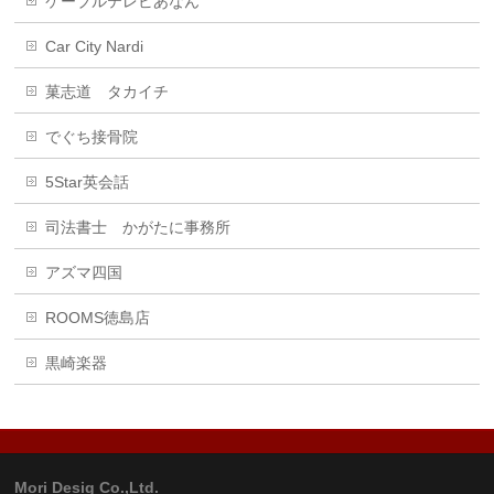
ケーブルテレビあなん
Car City Nardi
菓志道 タカイチ
でぐち接骨院
5Star英会話
司法書士 かがたに事務所
アズマ四国
ROOMS徳島店
黒崎楽器
Mori Desig Co.,Ltd.