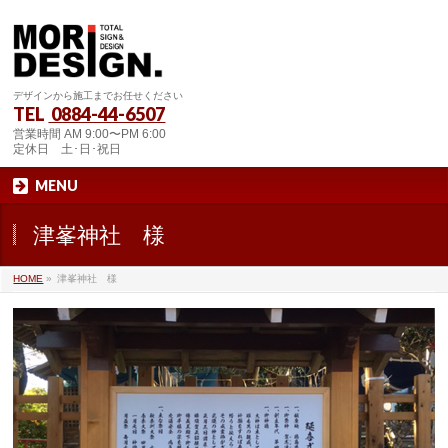
デザインから施工までお任せください
TEL
0884-44-6507
営業時間 AM 9:00〜PM 6:00
定休日 土･日･祝日
MENU
津峯神社 様
HOME
»
津峯神社 様