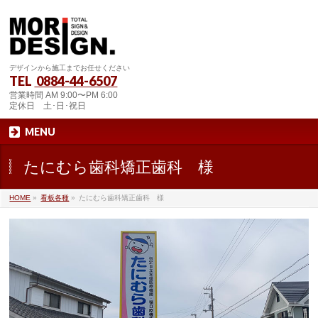
デザインから施工までお任せください
TEL
0884-44-6507
営業時間 AM 9:00〜PM 6:00
定休日 土･日･祝日
MENU
たにむら歯科矯正歯科 様
HOME
»
看板各種
»
たにむら歯科矯正歯科 様