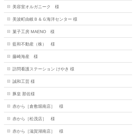
美容室オルガニーク 様
美波町由岐Ｂ＆Ｇ海洋センター 様
菓子工房 MAENO 様
藍和不動産（株） 様
藤崎海産 様
訪問看護ステーション けやき 様
誠和工芸 様
豚皇 那佐様
赤から［倉敷堀南店］ 様
赤から［松茂店］ 様
赤から［滋賀湖南店］ 様