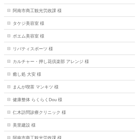
阿南市商工観光労政課 様
タケジ美容室 様
ポエム美容室 様
リバティスポーツ 様
カルチャー・押し花倶楽部 アレンジ 様
癒し処 大安 様
まんが喫茶 マンキツ 様
健康整体 らくらくDou 様
仁木訪問診療クリニック 様
美里建設 様
阿南市商工観光労政課 様