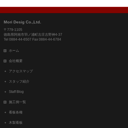
Mori Desig Co.,Ltd.
〒779-1105
徳島県阿南市羽ノ浦町古庄古野神4-37
Tel 0884-44-6507 Fax 0884-44-6784
ホーム
会社概要
アクセスマップ
スタッフ紹介
Staff Blog
施工例一覧
看板各種
木製看板