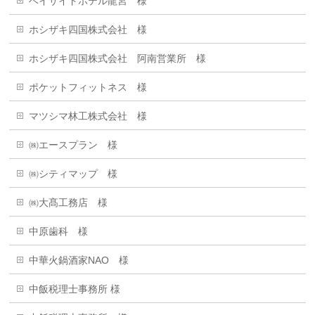
ベイサイドホテル龍宮 様
ホシザキ四国株式会社 様
ホシザキ四国株式会社 阿南営業所 様
ポケットフィットネス 様
マツシマ林工株式会社 様
㈱エースプラン 様
㈱シティマップ 様
㈱大髙工務店 様
中原歯科 様
中華火鍋酒家NAO 様
中飯税理士事務所 様