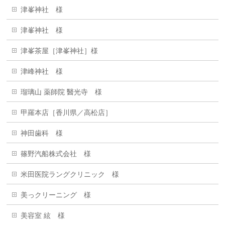
津峯神社 様
津峯神社 様
津峯茶屋［津峯神社］様
津峰神社 様
瑠璃山 薬師院 醫光寺 様
甲羅本店［香川県／高松店］
神田歯科 様
篠野汽船株式会社 様
米田医院ラングクリニック 様
美っクリーニング 様
美容室 絃 様