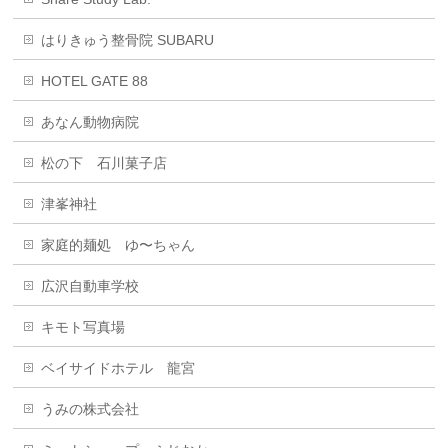
はりきゅう整骨院 SUBARU
HOTEL GATE 88
あなん動物病院
松の下 石川菓子店
津峯神社
家庭的麺処 ゆ〜ちゃん
広沢自動車学校
キモト写真場
ベイサイドホテル 龍宮
うみの株式会社