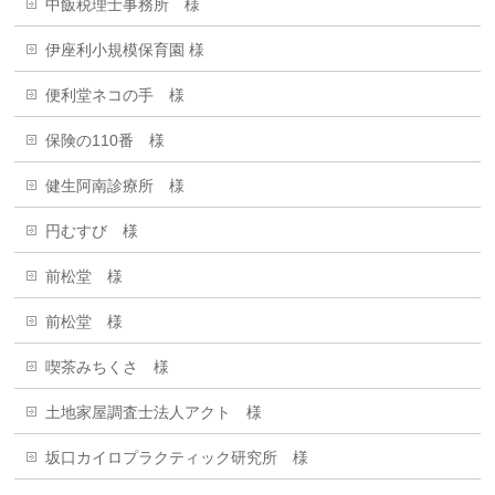
中飯税理士事務所 様
伊座利小規模保育園 様
便利堂ネコの手 様
保険の110番 様
健生阿南診療所 様
円むすび 様
前松堂 様
前松堂 様
喫茶みちくさ 様
土地家屋調査士法人アクト 様
坂口カイロプラクティック研究所 様