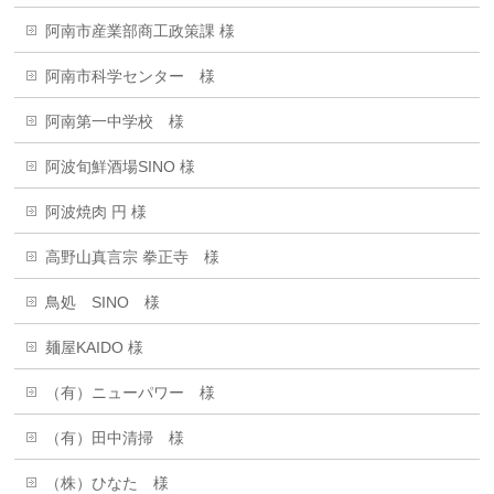
阿南市産業部商工政策課 様
阿南市科学センター 様
阿南第一中学校 様
阿波旬鮮酒場SINO 様
阿波焼肉 円 様
高野山真言宗 拳正寺 様
鳥処 SINO 様
麺屋KAIDO 様
（有）ニューパワー 様
（有）田中清掃 様
（株）ひなた 様