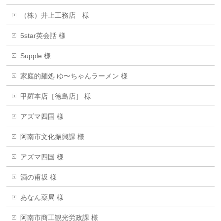
（株）井上工務店 様
5star英会話 様
Supple 様
家庭的麺処 ゆ〜ちゃんラーメン 様
甲羅本店［徳島店］ 様
アズマ四国 様
阿南市文化振興課 様
アズマ四国 様
酒の甫坂 様
あなん薬局 様
阿南市商工観光労政課 様