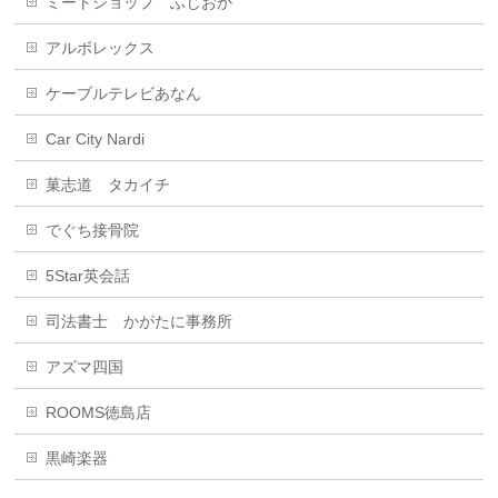
ミートショップ ふじおか
アルボレックス
ケーブルテレビあなん
Car City Nardi
菓志道 タカイチ
でぐち接骨院
5Star英会話
司法書士 かがたに事務所
アズマ四国
ROOMS徳島店
黒崎楽器