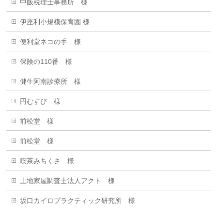
中飯税理士事務所 様
伊座利小規模保育園 様
便利堂ネコの手 様
保険の110番 様
健生阿南診療所 様
円むすび 様
前松堂 様
前松堂 様
喫茶みちくさ 様
土地家屋調査士法人アクト 様
坂口カイロプラクティック研究所 様