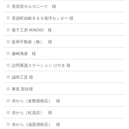
美容室オルガニーク 様
美波町由岐Ｂ＆Ｇ海洋センター 様
菓子工房 MAENO 様
藍和不動産（株） 様
藤崎海産 様
訪問看護ステーション けやき 様
誠和工芸 様
豚皇 那佐様
赤から［倉敷堀南店］ 様
赤から［松茂店］ 様
赤から［滋賀湖南店］ 様