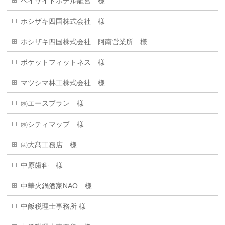
ベイサイドホテル龍宮 様
ホシザキ四国株式会社 様
ホシザキ四国株式会社 阿南営業所 様
ポケットフィットネス 様
マツシマ林工株式会社 様
㈱エースプラン 様
㈱シティマップ 様
㈱大髙工務店 様
中原歯科 様
中華火鍋酒家NAO 様
中飯税理士事務所 様