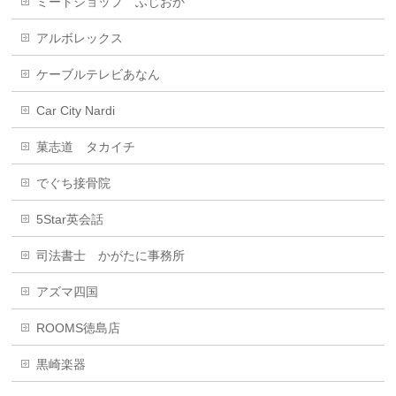
ミートショップ ふじおか
アルボレックス
ケーブルテレビあなん
Car City Nardi
菓志道 タカイチ
でぐち接骨院
5Star英会話
司法書士 かがたに事務所
アズマ四国
ROOMS徳島店
黒崎楽器