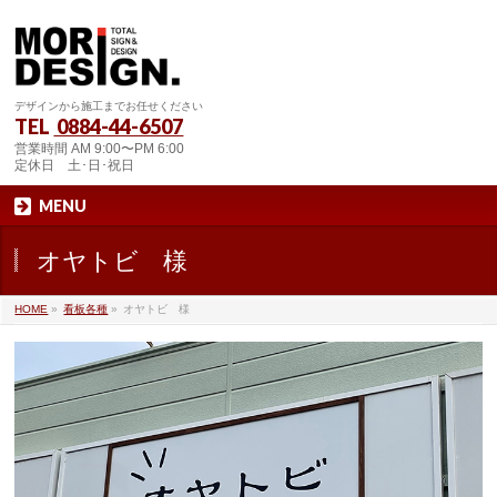
デザインから施工までお任せください
TEL
0884-44-6507
営業時間 AM 9:00〜PM 6:00
定休日 土･日･祝日
MENU
オヤトビ 様
HOME
»
看板各種
»
オヤトビ 様