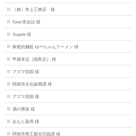
（株）井上工務店 様
5star英会話 様
Supple 様
家庭的麺処 ゆ〜ちゃんラーメン 様
甲羅本店［徳島店］ 様
アズマ四国 様
阿南市文化振興課 様
アズマ四国 様
酒の甫坂 様
あなん薬局 様
阿南市商工観光労政課 様