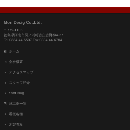
Mori Desig Co.,Ltd.
〒779-1105
徳島県阿南市羽ノ浦町古庄古野神4-37
Tel 0884-44-6507 Fax 0884-44-6784
ホーム
会社概要
アクセスマップ
スタッフ紹介
Staff Blog
施工例一覧
看板各種
木製看板