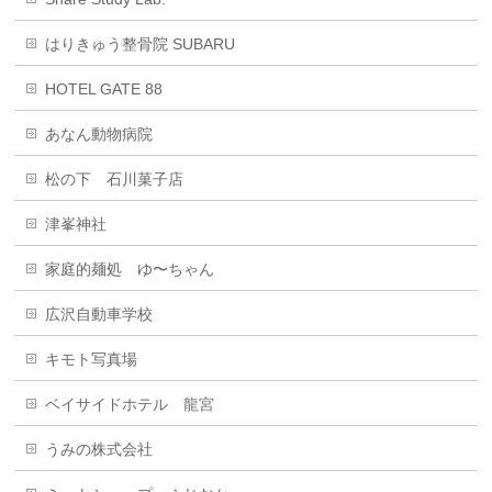
はりきゅう整骨院 SUBARU
HOTEL GATE 88
あなん動物病院
松の下 石川菓子店
津峯神社
家庭的麺処 ゆ〜ちゃん
広沢自動車学校
キモト写真場
ベイサイドホテル 龍宮
うみの株式会社