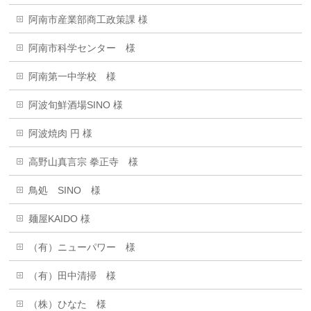
阿南市産業部商工政策課 様
阿南市科学センター 様
阿南第一中学校 様
阿波旬鮮酒場SINO 様
阿波焼肉 円 様
高野山真言宗 拳正寺 様
鳥処 SINO 様
麺屋KAIDO 様
（有）ニューパワー 様
（有）田中清掃 様
（株）ひなた 様