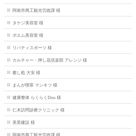
阿南市商工観光労政課 様
タケジ美容室 様
ポエム美容室 様
リバティスポーツ 様
カルチャー・押し花倶楽部 アレンジ 様
癒し処 大安 様
まんが喫茶 マンキツ 様
健康整体 らくらくDou 様
仁木訪問診療クリニック 様
美里建設 様
阿南市商工観光労政課 様