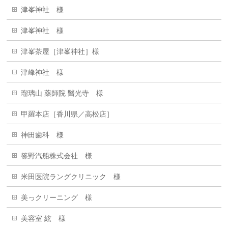
津峯神社 様
津峯神社 様
津峯茶屋［津峯神社］様
津峰神社 様
瑠璃山 薬師院 醫光寺 様
甲羅本店［香川県／高松店］
神田歯科 様
篠野汽船株式会社 様
米田医院ラングクリニック 様
美っクリーニング 様
美容室 絃 様