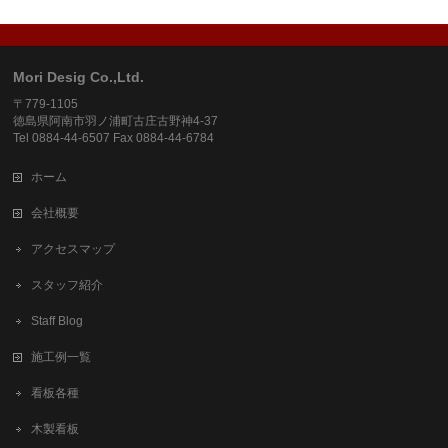
Mori Desig Co.,Ltd.
〒779-1105
徳島県阿南市羽ノ浦町古庄古野神4-37
Tel 0884-44-6507 Fax 0884-44-6784
ホーム
会社概要
アクセスマップ
スタッフ紹介
Staff Blog
施工例一覧
看板各種
木製看板