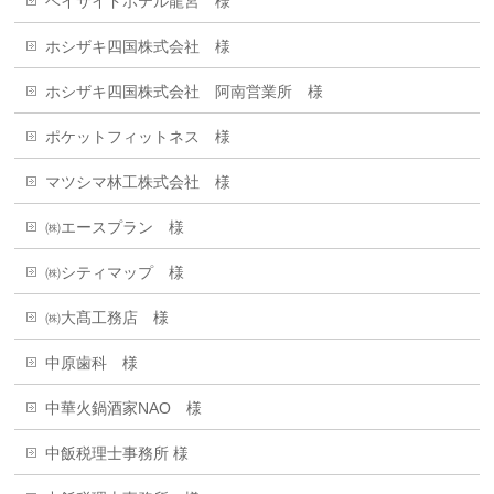
ベイサイドホテル龍宮 様
ホシザキ四国株式会社 様
ホシザキ四国株式会社 阿南営業所 様
ポケットフィットネス 様
マツシマ林工株式会社 様
㈱エースプラン 様
㈱シティマップ 様
㈱大髙工務店 様
中原歯科 様
中華火鍋酒家NAO 様
中飯税理士事務所 様