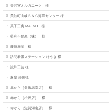
美容室オルガニーク 様
美波町由岐Ｂ＆Ｇ海洋センター 様
菓子工房 MAENO 様
藍和不動産（株） 様
藤崎海産 様
訪問看護ステーション けやき 様
誠和工芸 様
豚皇 那佐様
赤から［倉敷堀南店］ 様
赤から［松茂店］ 様
赤から［滋賀湖南店］ 様