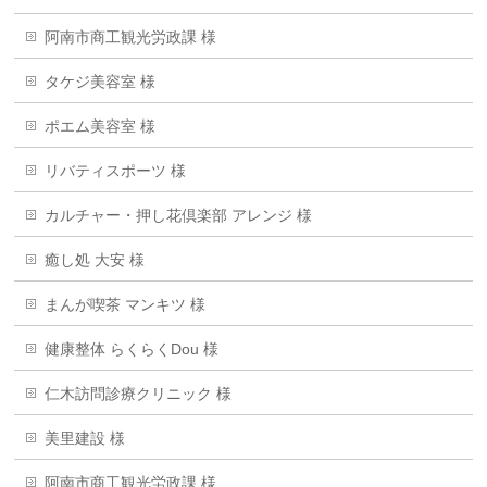
阿南市商工観光労政課 様
タケジ美容室 様
ポエム美容室 様
リバティスポーツ 様
カルチャー・押し花倶楽部 アレンジ 様
癒し処 大安 様
まんが喫茶 マンキツ 様
健康整体 らくらくDou 様
仁木訪問診療クリニック 様
美里建設 様
阿南市商工観光労政課 様