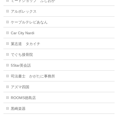
ミートショップ ふじおか
アルボレックス
ケーブルテレビあなん
Car City Nardi
菓志道 タカイチ
でぐち接骨院
5Star英会話
司法書士 かがたに事務所
アズマ四国
ROOMS徳島店
黒崎楽器