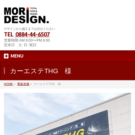
デザインから施工までお任せください
TEL
0884-44-6507
営業時間 AM 9:00〜PM 6:00
定休日 土･日･祝日
MENU
カーエステTHG 様
HOME
»
看板各種
»
カーエステTHG 様