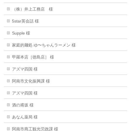
（株）井上工務店 様
5star英会話 様
Supple 様
家庭的麺処 ゆ〜ちゃんラーメン 様
甲羅本店［徳島店］ 様
アズマ四国 様
阿南市文化振興課 様
アズマ四国 様
酒の甫坂 様
あなん薬局 様
阿南市商工観光労政課 様