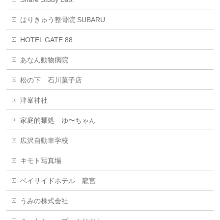
はりきゅう整骨院 SUBARU
HOTEL GATE 88
あなん動物病院
松の下 石川菓子店
津峯神社
家庭的麺処 ゆ〜ちゃん
広沢自動車学校
キモト写真場
ベイサイドホテル 龍宮
うみの株式会社