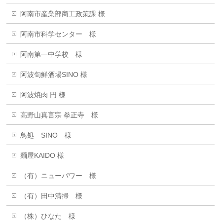
阿南市産業部商工政策課 様
阿南市科学センター 様
阿南第一中学校 様
阿波旬鮮酒場SINO 様
阿波焼肉 円 様
高野山真言宗 拳正寺 様
鳥処 SINO 様
麺屋KAIDO 様
（有）ニューパワー 様
（有）田中清掃 様
（株）ひなた 様