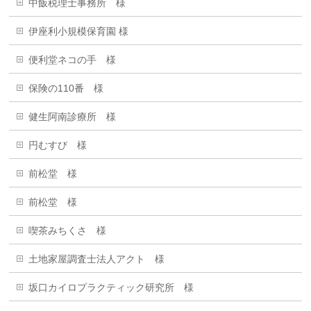
中飯税理士事務所 様
伊座利小規模保育園 様
便利堂ネコの手 様
保険の110番 様
健生阿南診療所 様
円むすび 様
前松堂 様
前松堂 様
喫茶みちくさ 様
土地家屋調査士法人アクト 様
坂口カイロプラクティック研究所 様