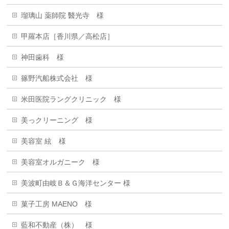
瑠璃山 薬師院 醫光寺 様
甲羅本店［香川県／高松店］
神田歯科 様
篠野汽船株式会社 様
米田医院ラングクリニック 様
美っクリーニング 様
美容室 絃 様
美容室オルガニーク 様
美波町由岐Ｂ＆Ｇ海洋センター 様
菓子工房 MAENO 様
藍和不動産（株） 様