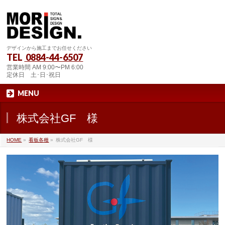
デザインから施工までお任せください
TEL
0884-44-6507
営業時間 AM 9:00〜PM 6:00
定休日 土･日･祝日
MENU
株式会社GF 様
HOME
»
看板各種
»
株式会社GF 様