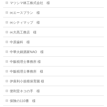
マツシマ林工株式会社 様
㈱エースプラン 様
㈱シティマップ 様
㈱大髙工務店 様
中原歯科 様
中華火鍋酒家NAO 様
中飯税理士事務所 様
中飯税理士事務所 様
伊座利小規模保育園 様
便利堂ネコの手 様
保険の110番 様