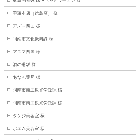
家庭的麺処 ゆ〜ちゃんラーメン 様
甲羅本店［徳島店］ 様
アズマ四国 様
阿南市文化振興課 様
アズマ四国 様
酒の甫坂 様
あなん薬局 様
阿南市商工観光労政課 様
阿南市商工観光労政課 様
タケジ美容室 様
ポエム美容室 様