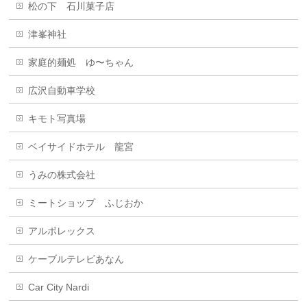
松の下 石川菓子店
津峯神社
家庭的麺処 ゆ〜ちゃん
広沢自動車学校
キモト写真場
ベイサイドホテル 龍宮
うみの株式会社
ミートショップ ふじおか
アルボレックス
ケーブルテレビあなん
Car City Nardi