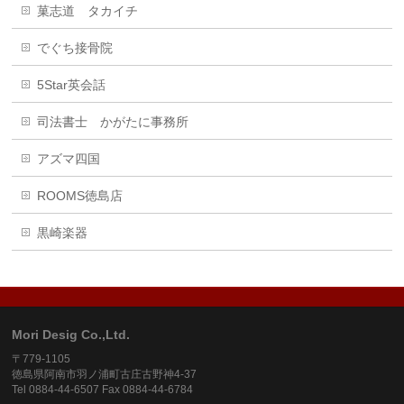
菓志道 タカイチ
でぐち接骨院
5Star英会話
司法書士 かがたに事務所
アズマ四国
ROOMS徳島店
黒崎楽器
Mori Desig Co.,Ltd.
〒779-1105
徳島県阿南市羽ノ浦町古庄古野神4-37
Tel 0884-44-6507 Fax 0884-44-6784