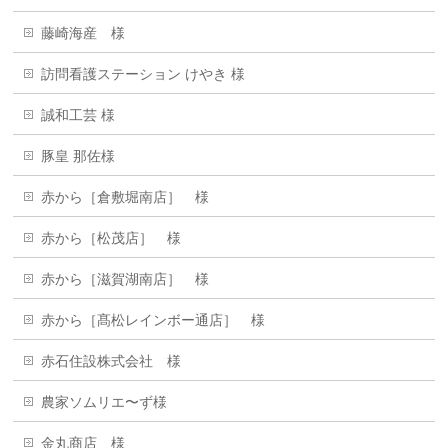
藤崎海産 様
訪問看護ステーション けやき 様
誠和工芸 様
豚皇 那佐様
赤から［倉敷堀南店］ 様
赤から［松茂店］ 様
赤から［滋賀湖南店］ 様
赤から［髙松レインボー通店］ 様
赤石住設株式会社 様
農家ソムリエ〜ず様
金丸商店 様