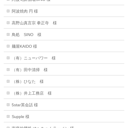
阿波焼肉 円 様
高野山真言宗 拳正寺 様
鳥処 SINO 様
麺屋KAIDO 様
（有）ニューパワー 様
（有）田中清掃 様
（株）ひなた 様
（株）井上工務店 様
5star英会話 様
Supple 様