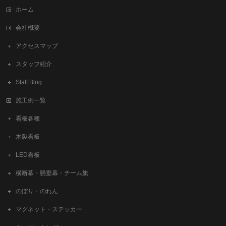
ホーム
会社概要
アクセスマップ
スタッフ紹介
Staff Blog
施工例一覧
看板各種
木製看板
LED看板
横断幕・懸垂幕・チーム旗
のぼり・のれん
マグネット・ステッカー