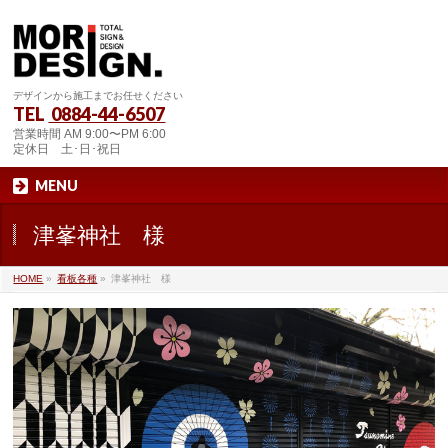
デザインから施工までお任せください
TEL
0884-44-6507
営業時間 AM 9:00〜PM 6:00
定休日 土･日･祝日
MENU
津峯神社 様
HOME
»
看板各種
»
津峯神社 様