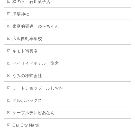
松の下 石川菓子店
津峯神社
家庭的麺処 ゆ〜ちゃん
広沢自動車学校
キモト写真場
ベイサイドホテル 龍宮
うみの株式会社
ミートショップ ふじおか
アルボレックス
ケーブルテレビあなん
Car City Nardi