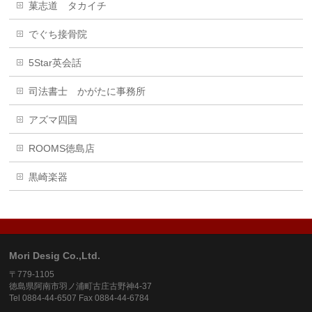
菓志道 タカイチ
でぐち接骨院
5Star英会話
司法書士 かがたに事務所
アズマ四国
ROOMS徳島店
黒崎楽器
Mori Desig Co.,Ltd.
〒779-1105
徳島県阿南市羽ノ浦町古庄古野神4-37
Tel 0884-44-6507 Fax 0884-44-6784