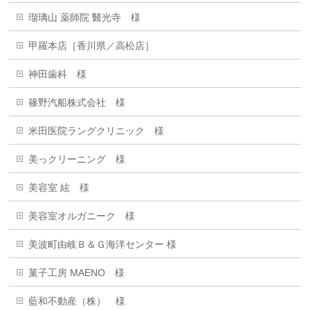
瑠璃山 薬師院 醫光寺 様
甲羅本店［香川県／高松店］
神田歯科 様
篠野汽船株式会社 様
米田医院ラングクリニック 様
美っクリーニング 様
美容室 絃 様
美容室オルガニーク 様
美波町由岐Ｂ＆Ｇ海洋センター 様
菓子工房 MAENO 様
藍和不動産（株） 様