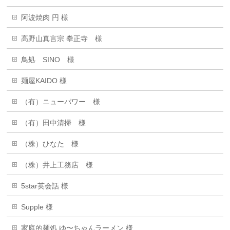
阿波焼肉 円 様
高野山真言宗 拳正寺 様
鳥処 SINO 様
麺屋KAIDO 様
（有）ニューパワー 様
（有）田中清掃 様
（株）ひなた 様
（株）井上工務店 様
5star英会話 様
Supple 様
家庭的麺処 ゆ〜ちゃんラーメン 様