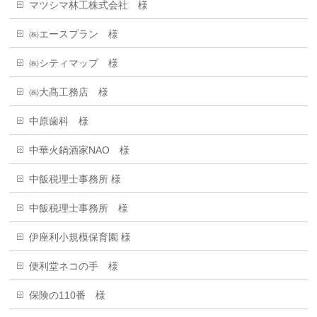
マツシマ林工株式会社 様
㈱エースプラン 様
㈱シティマップ 様
㈱大髙工務店 様
中原歯科 様
中華火鍋酒家NAO 様
中飯税理士事務所 様
中飯税理士事務所 様
伊座利小規模保育園 様
便利堂ネコの手 様
保険の110番 様