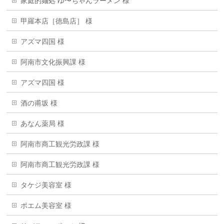
家庭的麺処 ゆ〜ちゃんラーメン 様
甲羅本店［徳島店］ 様
アズマ四国 様
阿南市文化振興課 様
アズマ四国 様
酒の甫坂 様
あなん薬局 様
阿南市商工観光労政課 様
阿南市商工観光労政課 様
タケジ美容室 様
ポエム美容室 様