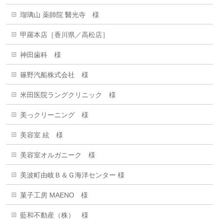
瑠璃山 薬師院 醫光寺 様
甲羅本店［香川県／高松店］
神田歯科 様
篠野汽船株式会社 様
米田医院ラングクリニック 様
美っクリーニング 様
美容室 絃 様
美容室オルガニーク 様
美波町由岐Ｂ＆Ｇ海洋センター 様
菓子工房 MAENO 様
藍和不動産（株） 様