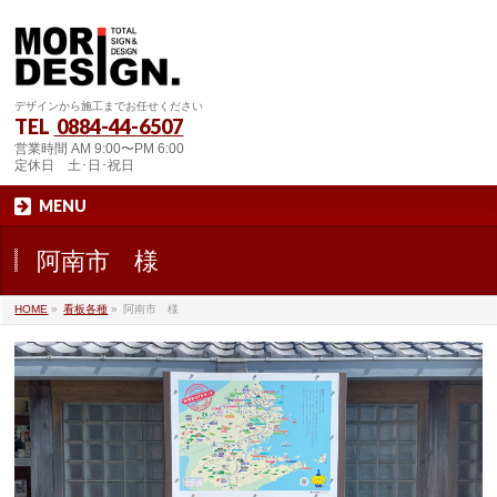
デザインから施工までお任せください
TEL
0884-44-6507
営業時間 AM 9:00〜PM 6:00
定休日 土･日･祝日
MENU
阿南市 様
HOME
»
看板各種
»
阿南市 様