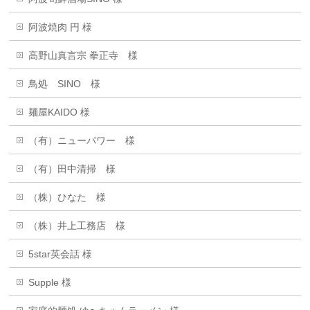
阿波焼肉 円 様
高野山真言宗 拳正寺 様
鳥処 SINO 様
麺屋KAIDO 様
（有）ニューパワー 様
（有）田中清掃 様
（株）ひなた 様
（株）井上工務店 様
5star英会話 様
Supple 様