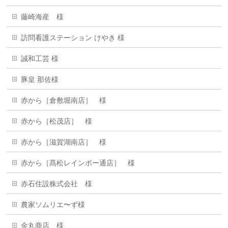
藤崎海産 様
訪問看護ステーション けやき 様
誠和工芸 様
豚皇 那佐様
赤から［倉敷堀南店］ 様
赤から［松茂店］ 様
赤から［滋賀湖南店］ 様
赤から［髙松レインボー通店］ 様
赤石住設株式会社 様
農家ソムリエ〜ず様
金丸商店 様