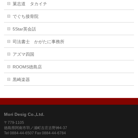
菓志道 タカイチ
でぐち接骨院
5Star英会話
司法書士 かがたに事務所
アズマ四国
ROOMS徳島店
黒崎楽器
Mori Desig Co.,Ltd.
〒779-1105
徳島県阿南市羽ノ浦町古庄古野神4-37
Tel 0884-44-6507 Fax 0884-44-6784