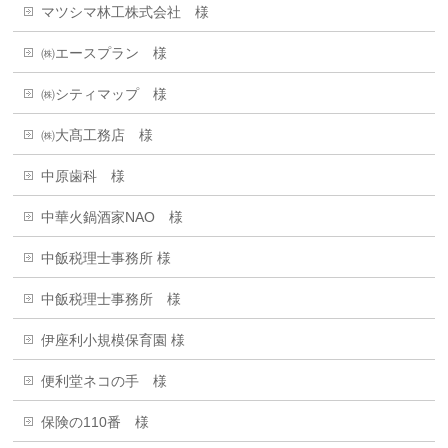
マツシマ林工株式会社 様
㈱エースプラン 様
㈱シティマップ 様
㈱大髙工務店 様
中原歯科 様
中華火鍋酒家NAO 様
中飯税理士事務所 様
中飯税理士事務所 様
伊座利小規模保育園 様
便利堂ネコの手 様
保険の110番 様