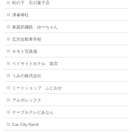
松の下 石川菓子店
津峯神社
家庭的麺処 ゆ〜ちゃん
広沢自動車学校
キモト写真場
ベイサイドホテル 龍宮
うみの株式会社
ミートショップ ふじおか
アルボレックス
ケーブルテレビあなん
Car City Nardi