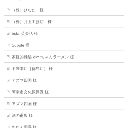
（株）ひなた 様
（株）井上工務店 様
5star英会話 様
Supple 様
家庭的麺処 ゆ〜ちゃんラーメン 様
甲羅本店［徳島店］ 様
アズマ四国 様
阿南市文化振興課 様
アズマ四国 様
酒の甫坂 様
あなん薬局 様