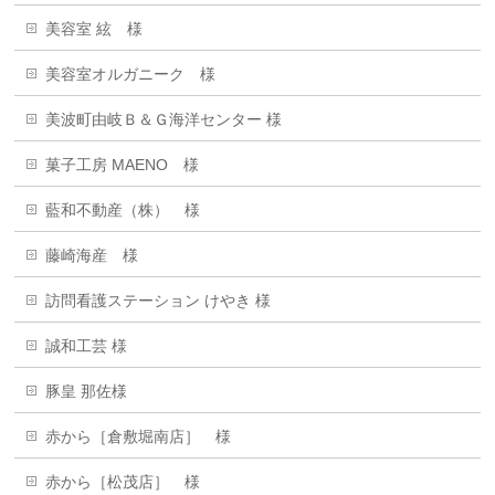
美容室 絃 様
美容室オルガニーク 様
美波町由岐Ｂ＆Ｇ海洋センター 様
菓子工房 MAENO 様
藍和不動産（株） 様
藤崎海産 様
訪問看護ステーション けやき 様
誠和工芸 様
豚皇 那佐様
赤から［倉敷堀南店］ 様
赤から［松茂店］ 様