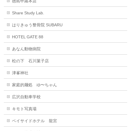
徳島甲羅本店
Share Study Lab.
はりきゅう整骨院 SUBARU
HOTEL GATE 88
あなん動物病院
松の下 石川菓子店
津峯神社
家庭的麺処 ゆ〜ちゃん
広沢自動車学校
キモト写真場
ベイサイドホテル 龍宮