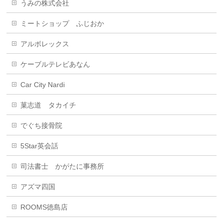
うみの株式会社
ミートショップ ふじおか
アルボレックス
ケーブルテレビあなん
Car City Nardi
菓志道 タカイチ
でぐち接骨院
5Star英会話
司法書士 かがたに事務所
アズマ四国
ROOMS徳島店