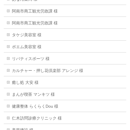
阿南市商工観光労政課 様
阿南市商工観光労政課 様
タケジ美容室 様
ポエム美容室 様
リバティスポーツ 様
カルチャー・押し花倶楽部 アレンジ 様
癒し処 大安 様
まんが喫茶 マンキツ 様
健康整体 らくらくDou 様
仁木訪問診療クリニック 様
美里建設 様