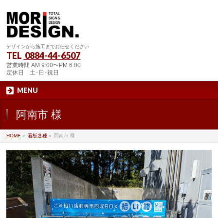
デザインから施工までお任せください
TEL
0884-44-6507
営業時間 AM 9:00〜PM 6:00
定休日 土･日･祝日
MENU
阿南市 様
HOME
»
看板各種
»
阿南市 様