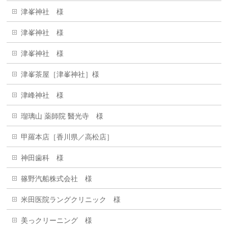
津峯神社 様
津峯神社 様
津峯神社 様
津峯茶屋［津峯神社］様
津峰神社 様
瑠璃山 薬師院 醫光寺 様
甲羅本店［香川県／高松店］
神田歯科 様
篠野汽船株式会社 様
米田医院ラングクリニック 様
美っクリーニング 様