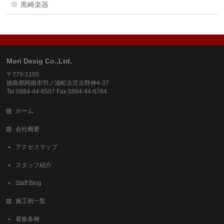
黒崎楽器
Mori Desig Co.,Ltd.
〒779-1105
徳島県阿南市羽ノ浦町古庄古野神4-37
Tel 0884-44-6507 Fax 0884-44-6784
ホーム
会社概要
アクセスマップ
スタッフ紹介
Staff Blog
施工例一覧
看板各種