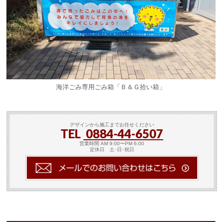
海洋ごみ専用ごみ箱「Ｂ＆Ｇ拾い箱」
デザインから施工までお任せください
TEL
0884-44-6507
営業時間 AM 9:00〜PM 6:00
定休日 土･日･祝日