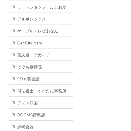
ミートショップ ふじおか
アルボレックス
ケーブルテレビあなん
Car City Nardi
菓志道 タカイチ
でぐち接骨院
5Star英会話
司法書士 かがたに事務所
アズマ四国
ROOMS徳島店
黒崎楽器