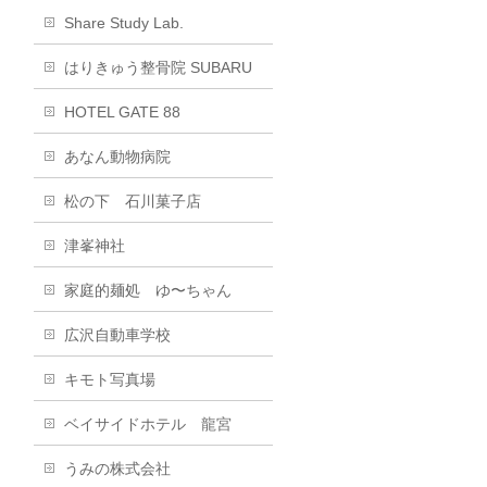
Share Study Lab.
はりきゅう整骨院 SUBARU
HOTEL GATE 88
あなん動物病院
松の下 石川菓子店
津峯神社
家庭的麺処 ゆ〜ちゃん
広沢自動車学校
キモト写真場
ベイサイドホテル 龍宮
うみの株式会社